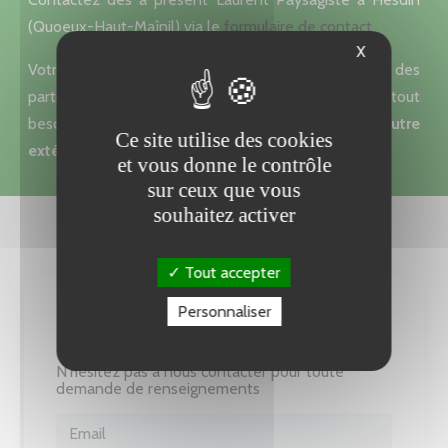
(Quoeux-Haut-Maînil) via le
formulaire de contact
.
X
Votre spécialiste du jardinage intervient auprès des
particuliers, entreprises et administrations pour tout
besoin d'
entretien ou création de parc, cour et autre
Ce site utilise des cookies
extérieur
.
et vous donne le contrôle
sur ceux que vous
souhaitez activer
Tout accepter
Personnaliser
Nous contacter
N'hésitez pas à nous contacter pour toute
demande de renseignements